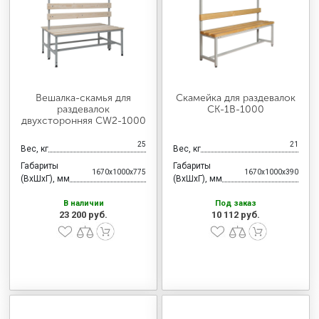
МЕДИЦИНСКАЯ МЕБЕЛЬ
СИСТЕМЫ ХРАНЕНИЯ
Вешалка-скамья для
Скамейка для раздевалок
ОФИСНАЯ МЕБЕЛЬ
раздевалок
CК-1В-1000
двухсторонняя CW2-1000
25
21
Вес, кг
Вес, кг
МЕБЕЛЬ ДЛЯ ДОМА
Габариты
Габариты
1670x1000x775
1670x1000x390
(ВхШхГ), мм
(ВхШхГ), мм
В наличии
Под заказ
МЕБЕЛЬ ДЛЯ СТОЛОВЫХ
23 200 руб.
10 112 руб.
СТАЛЬНЫЕ ДВЕРИ