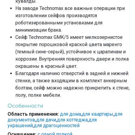
кувалды.
На заводе Technomax все важные операции при
изготовлении сейфов производятся
роботизированными установками для
минимизации брака.
Сейф Technomax GMK/5 имеет мелкозернистое
покрытие порошковой краской цвета маренго
(темный сине-серый), устойчивое к царапинам и
коррозии. Внутренняя поверхность двери и полка
окрашены в красный цвет.
Благодаря наличию отверстий в задней и нижней
стенке, а также входящим в комплект анкерным
болтам, сейф можно надежно прикрепить к стене,
полу, полке мебели.
Особенности
Область применения:
для дома
,
для квартиры
,
для
документов
,
для дачи
,
для коттеджа
,
для
украшений
,
для драгоценностей
Оснащение:
с одной полкой