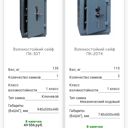
Взломостойкий сейф
Взломостойкий сейф
ПК-30Т
ПК-20ТК
135
110
Вес, кг
Вес, кг
1
2
Количество замков
Количество замков
Класс
Класс
1 класс
1 класс
взломостойкости
взломостойкости
Ключевой
Тип замка
Тип замка
Механический кодовый
Габариты
945x500x445
(ВхШхГ), мм
Габариты
745x500x445
(ВхШхГ), мм
В наличии
49 556 руб.
В наличии