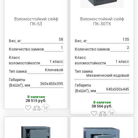
Взломостойкий сейф
Взломостойкий сейф
ПК-53
ПК-30ТК
58
135
Вес, кг
Вес, кг
1
2
Количество замков
Количество замков
Класс
Класс
1 класс
1 класс
взломостойкости
взломостойкости
Ключевой
Тип замка
Тип замка
Механический кодовый
Габариты
360x450x395
(ВхШхГ), мм
Габариты
945x500x445
(ВхШхГ), мм
В наличии
28 515 руб.
В наличии
38 566 руб.