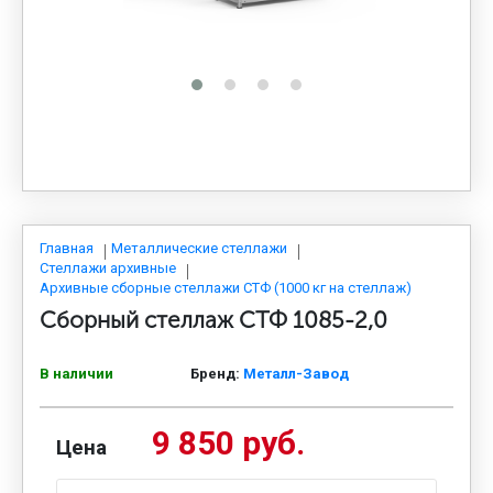
МЕДИЦИНСКАЯ МЕБЕЛЬ
СИСТЕМЫ ХРАНЕНИЯ
ОФИСНАЯ МЕБЕЛЬ
МЕБЕЛЬ ДЛЯ ДОМА
Главная
Металлические стеллажи
Стеллажи архивные
Архивные сборные стеллажи СТФ (1000 кг на стеллаж)
Сборный стеллаж СТФ 1085-2,0
МЕБЕЛЬ ДЛЯ СТОЛОВЫХ
В наличии
Бренд:
Металл-Завод
СТАЛЬНЫЕ ДВЕРИ
9 850 руб.
Цена